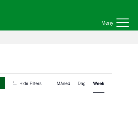
Meny
A
Hide Filters
Måned
Dag
Week
r
r
a
n