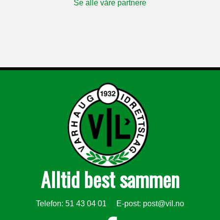
Se alle våre partnere
Alltid best sammen
Telefon: 51 43 04 01 E-post:
post@vil.no