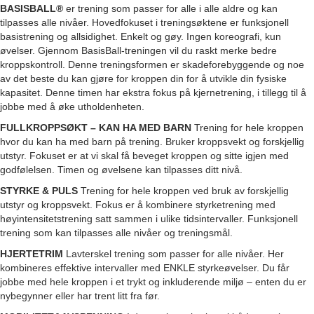
BASISBALL®
er trening som passer for alle i alle aldre og kan
tilpasses alle nivåer. Hovedfokuset i treningsøktene er funksjonell
basistrening og allsidighet. Enkelt og gøy. Ingen koreografi, kun
øvelser. Gjennom BasisBall-treningen vil du raskt merke bedre
kroppskontroll. Denne treningsformen er skadeforebyggende og noe
av det beste du kan gjøre for kroppen din for å utvikle din fysiske
kapasitet. Denne timen har ekstra fokus på kjernetrening, i tillegg til å
jobbe med å øke utholdenheten.
FULLKROPPSØKT – KAN HA MED BARN
Trening for hele kroppen
hvor du kan ha med barn på trening. Bruker kroppsvekt og forskjellig
utstyr. Fokuset er at vi skal få beveget kroppen og sitte igjen med
godfølelsen. Timen og øvelsene kan tilpasses ditt nivå.
STYRKE & PULS
Trening for hele kroppen ved bruk av forskjellig
utstyr og kroppsvekt. Fokus er å kombinere styrketrening med
høyintensitetstrening satt sammen i ulike tidsintervaller. Funksjonell
trening som kan tilpasses alle nivåer og treningsmål.
HJERTETRIM
Lavterskel trening som passer for alle nivåer. Her
kombineres effektive intervaller med ENKLE styrkeøvelser. Du får
jobbe med hele kroppen i et trykt og inkluderende miljø – enten du er
nybegynner eller har trent litt fra før.