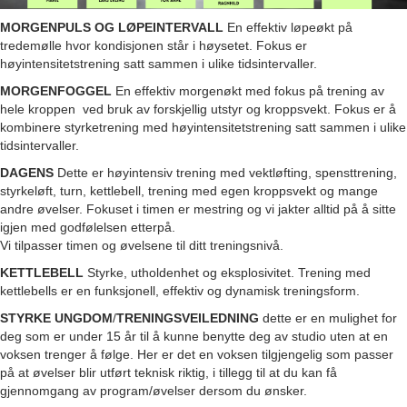
MORGENPULS OG LØPEINTERVALL
En effektiv løpeøkt på
tredemølle hvor kondisjonen står i høysetet. Fokus er
høyintensitetstrening satt sammen i ulike tidsintervaller.
MORGENFOGGEL
En effektiv morgenøkt med fokus på trening av
hele kroppen ved bruk av forskjellig utstyr og kroppsvekt. Fokus er å
kombinere styrketrening med høyintensitetstrening satt sammen i ulike
tidsintervaller.
DAGENS
Dette er høyintensiv trening med vektløfting, spensttrening,
styrkeløft, turn, kettlebell, trening med egen kroppsvekt og mange
andre øvelser. Fokuset i timen er mestring og vi jakter alltid på å sitte
igjen med godfølelsen etterpå.
Vi tilpasser timen og øvelsene til ditt treningsnivå.
KETTLEBELL
Styrke, utholdenhet og eksplosivitet. Trening med
kettlebells er en funksjonell, effektiv og dynamisk treningsform.
STYRKE UNGDOM
/
TRENINGSVEILEDNING
dette er en mulighet for
deg som er under 15 år til å kunne benytte deg av studio uten at en
voksen trenger å følge. Her er det en voksen tilgjengelig som passer
på at øvelser blir utført teknisk riktig, i tillegg til at du kan få
gjennomgang av program/øvelser dersom du ønsker.