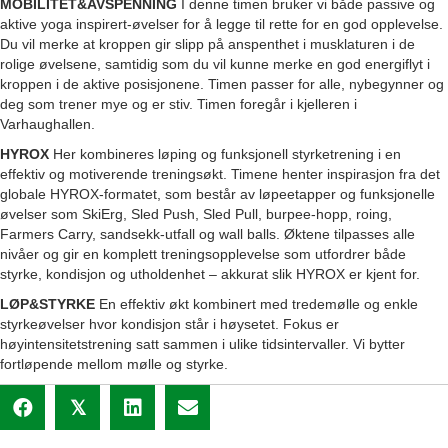
MOBILITET&AVSPENNING
I denne timen bruker vi både passive og
aktive yoga inspirert-øvelser for å legge til rette for en god opplevelse.
Du vil merke at kroppen gir slipp på anspenthet i musklaturen i de
rolige øvelsene, samtidig som du vil kunne merke en god energiflyt i
kroppen i de aktive posisjonene. Timen passer for alle, nybegynner og
deg som trener mye og er stiv. Timen foregår i kjelleren i
Varhaughallen.
HYROX
Her kombineres løping og funksjonell styrketrening i en
effektiv og motiverende treningsøkt. Timene henter inspirasjon fra det
globale HYROX‑formatet, som består av løpeetapper og funksjonelle
øvelser som SkiErg, Sled Push, Sled Pull, burpee‑hopp, roing,
Farmers Carry, sandsekk‑utfall og wall balls. Øktene tilpasses alle
nivåer og gir en komplett treningsopplevelse som utfordrer både
styrke, kondisjon og utholdenhet – akkurat slik HYROX er kjent for.
LØP&STYRKE
En effektiv økt kombinert med tredemølle og enkle
styrkeøvelser hvor kondisjon står i høysetet. Fokus er
høyintensitetstrening satt sammen i ulike tidsintervaller. Vi bytter
fortløpende mellom mølle og styrke.
𝕏