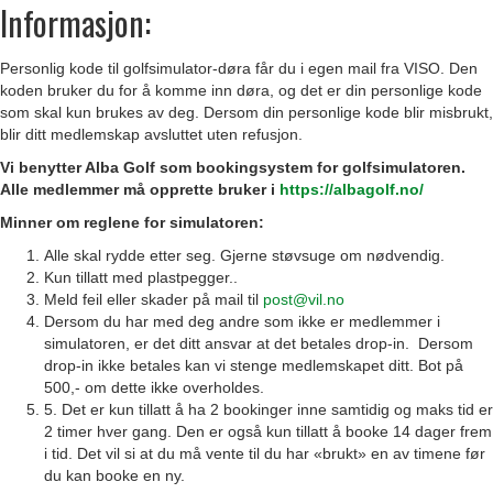
Informasjon:
Personlig kode til golfsimulator-døra får du i egen mail fra VISO. Den
koden bruker du for å komme inn døra, og det er din personlige kode
som skal kun brukes av deg. Dersom din personlige kode blir misbrukt,
blir ditt medlemskap avsluttet uten refusjon.
Vi benytter Alba Golf som bookingsystem for golfsimulatoren.
Alle medlemmer må opprette bruker i
https://albagolf.no/
Minner om reglene for simulatoren:
Alle skal rydde etter seg. Gjerne støvsuge om nødvendig.
Kun tillatt med plastpegger..
Meld feil eller skader på mail til
post@vil.no
Dersom du har med deg andre som ikke er medlemmer i
simulatoren, er det ditt ansvar at det betales drop-in. Dersom
drop-in ikke betales kan vi stenge medlemskapet ditt. Bot på
500,- om dette ikke overholdes.
5. Det er kun tillatt å ha 2 bookinger inne samtidig og maks tid er
2 timer hver gang. Den er også kun tillatt å booke 14 dager frem
i tid. Det vil si at du må vente til du har «brukt» en av timene før
du kan booke en ny.