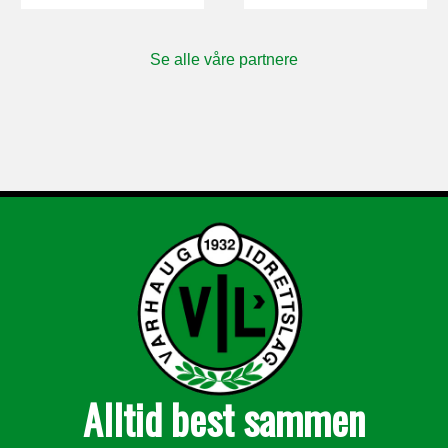
i
o
Se alle våre partnere
n
Alltid best sammen