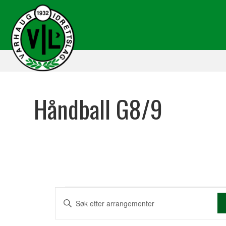
Håndball G8/9
Arrangementer
A
S
k
r