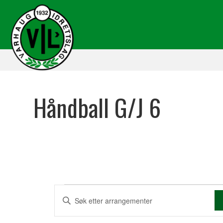
Håndball G/J 6
Arrangementer
A
S
k
r