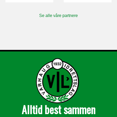
i
o
Se alle våre partnere
n
Alltid best sammen