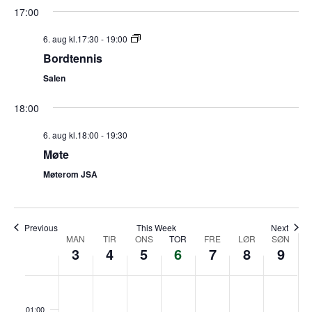
e
17:00
e
e
k
m
6. aug kl.17:30
-
19:00
n
Bordtennis
t
e
Salen
V
n
18:00
i
t
e
6. aug kl.18:00
-
19:30
Møte
e
w
Møterom JSA
s
r
N
S
a
Previous
This Week
Next
W
MAN
TIR
ONS
TOR
FRE
LØR
SØN
e
v
3
4
5
6
7
8
9
e
i
a
m
t
o
t
f
l
s
N
N
g
:00
e
o
o
r
a
i
n
o
r
ø
ø
01:00
e
e