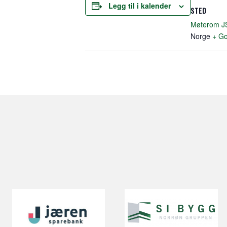
Legg til i kalender
STED
Møterom J
Norge
+ Go