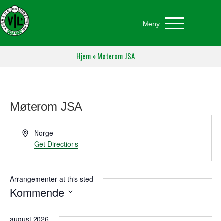
Meny
Hjem
»
Møterom JSA
Møterom JSA
A
Norge
d
Get Directions
d
r
e
Arrangementer at this sted
s
Kommende
s
V
e
august 2026