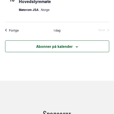
Hovedstyremøte
Møterom JSA
, Norge
Arrangementer
Forrige
I dag
Neste
Arrangeme
Abonner på kalender
Sponsorer