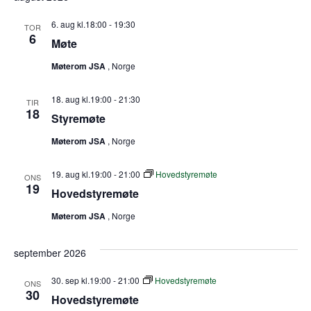
l
g
6. aug kl.18:00
-
19:30
TOR
d
6
Møte
a
t
Møterom JSA
, Norge
o
.
18. aug kl.19:00
-
21:30
TIR
18
Styremøte
Møterom JSA
, Norge
19. aug kl.19:00
-
21:00
Hovedstyremøte
ONS
19
Hovedstyremøte
Møterom JSA
, Norge
september 2026
30. sep kl.19:00
-
21:00
Hovedstyremøte
ONS
30
Hovedstyremøte