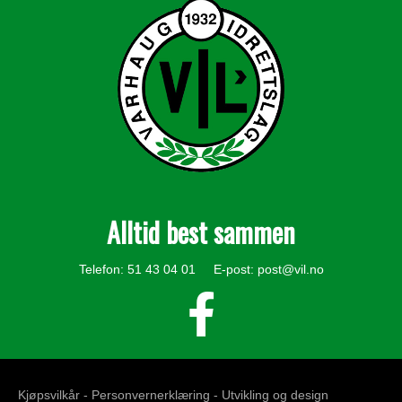
Alltid best sammen
Telefon: 51 43 04 01 E-post:
post@vil.no
Kjøpsvilkår -
Personvernerklæring
- Utvikling og design