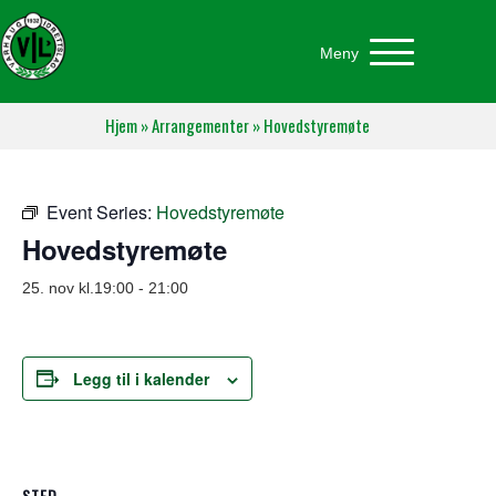
Meny
Hjem
»
Arrangementer
»
Hovedstyremøte
Event Series:
Hovedstyremøte
Hovedstyremøte
25. nov kl.19:00
-
21:00
Legg til i kalender
STED