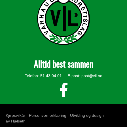
Alltid best sammen
Telefon: 51 43 04 01 E-post:
post@vil.no
Kjøpsvilkår -
Personvernerklæring
- Utvikling og design
av
Hjelseth
.