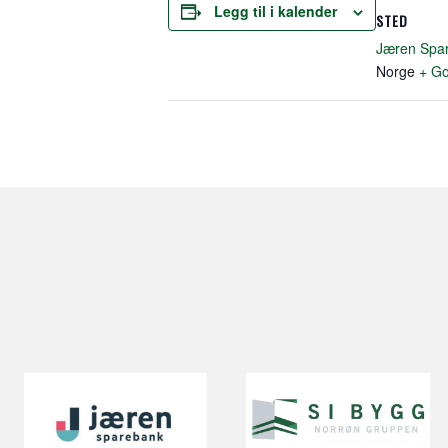
Legg til i kalender
STED
Jæren Spa
Norge
+ Go