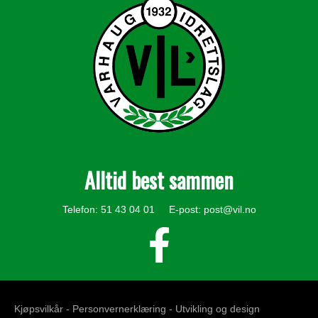
Alltid best sammen
Telefon: 51 43 04 01 E-post:
post@vil.no
Kjøpsvilkår -
Personvernerklæring
- Utvikling og design