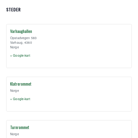
STEDER
Varhaughallen
Opstadvegen 583
Varhaug
,
4360
Norge
+ Google-kart
Klatrerommet
Norge
+ Google-kart
Turnrommet
Norge