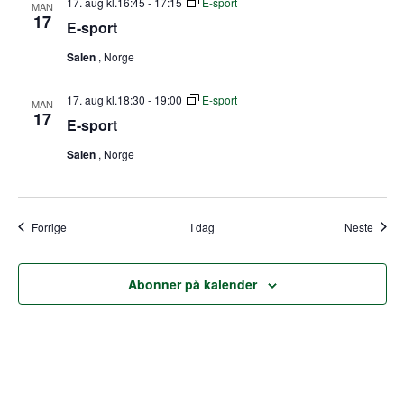
17. aug kl.16:45
-
17:15
E-sport
MAN
17
E-sport
Salen
, Norge
17. aug kl.18:30
-
19:00
E-sport
MAN
17
E-sport
Salen
, Norge
Arrangementer
Arran
Forrige
I dag
Neste
Abonner på kalender