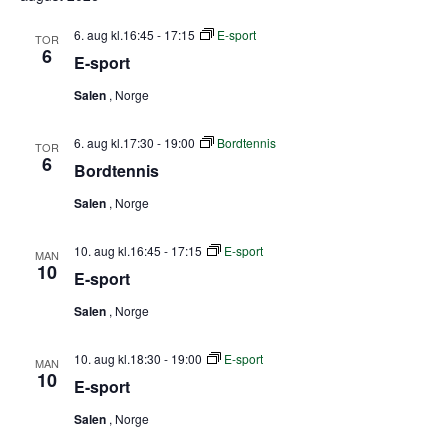
l
g
6. aug kl.16:45
-
17:15
E-sport
TOR
d
6
E-sport
a
t
Salen
, Norge
o
.
6. aug kl.17:30
-
19:00
Bordtennis
TOR
6
Bordtennis
Salen
, Norge
10. aug kl.16:45
-
17:15
E-sport
MAN
10
E-sport
Salen
, Norge
10. aug kl.18:30
-
19:00
E-sport
MAN
10
E-sport
Salen
, Norge