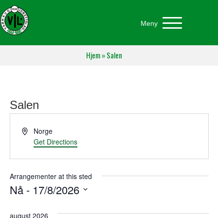
Meny
Hjem
»
Salen
Salen
A
Norge
d
Get Directions
d
r
e
Arrangementer at this sted
s
Nå
 - 
17/8/2026
s
V
e
august 2026