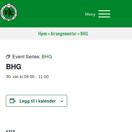
Meny
Hjem
»
Arrangementer
»
BHG
Event Series:
BHG
BHG
30. okt kl.09:00
-
11:00
Legg til i kalender
STED