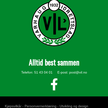
Alltid best sammen
Telefon: 51 43 04 01 E-post:
post@vil.no
Kjøpsvilkår -
Personvernerklæring
- Utvikling og design