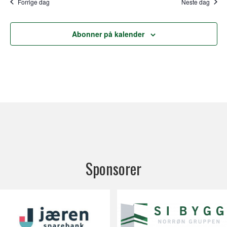
Forrige dag
Neste dag
a
c
t
Abonner på kalender
h
i
o
a
n
n
d
V
i
Sponsorer
e
w
s