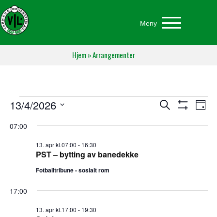
Meny
Hjem
»
Arrangementer
Arrangementer
A
A
13/4/2026
S
D
ø
S
r
V
a
r
H
k
den
07:00
e
g
O
r
W
l
r
F
13. apr kl.07:00
-
16:30
g
13.
a
I
PST – bytting av banedekke
d
L
a
n
a
T
Fotballtribune - sosialt rom
apr
E
t
g
n
R
o
17:00
S
.
2026
e
g
13. apr kl.17:00
-
19:30
m