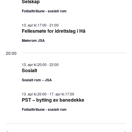
Selskap
e
e
Fotballtribune - sosialt rom
m
n
13. apr kl.17:00
-
21:00
t
e
Fellesmøte for idrettslag i Hå
V
Møterom JSA
n
i
20:00
t
e
13. apr kl.20:00
-
22:00
e
w
Sosialt
s
r
Sosialt rom – JSA
N
S
13. apr kl.20:00
-
17. apr kl.17:00
a
PST – bytting av banedekke
e
v
Fotballtribune - sosialt rom
i
a
g
r