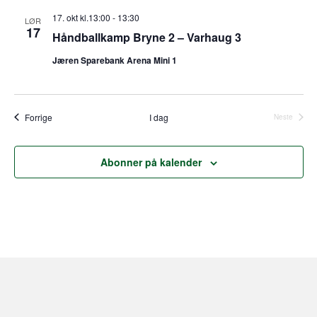
.
17. okt kl.13:00
-
13:30
LØR
17
Håndballkamp Bryne 2 – Varhaug 3
Jæren Sparebank Arena Mini 1
Arrangementer
Forrige
I dag
Neste
Arrangeme
Abonner på kalender