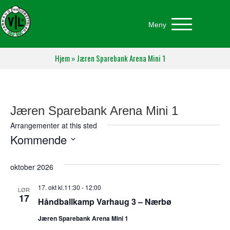
Meny
Hjem
»
Jæren Sparebank Arena Mini 1
Jæren Sparebank Arena Mini 1
Arrangementer at this sted
Kommende
V
e
oktober 2026
l
g
17. okt kl.11:30
-
12:00
LØR
d
17
Håndballkamp Varhaug 3 – Nærbø
a
t
Jæren Sparebank Arena Mini 1
o