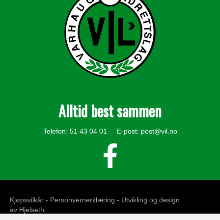
Alltid best sammen
Telefon: 51 43 04 01 E-post:
post@vil.no
Kjøpsvilkår -
Personvernerklæring
- Utvikling og design
av
Hjelseth
.