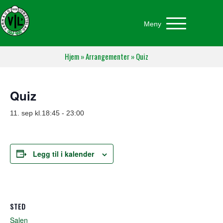
Meny
Hjem
»
Arrangementer
»
Quiz
Quiz
11. sep kl.18:45
-
23:00
Legg til i kalender
STED
Salen