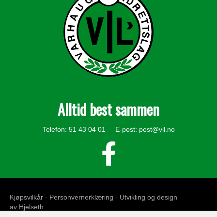
Alltid best sammen
Telefon: 51 43 04 01 E-post:
post@vil.no
Kjøpsvilkår -
Personvernerklæring
- Utvikling og design
av
Hjelseth
.