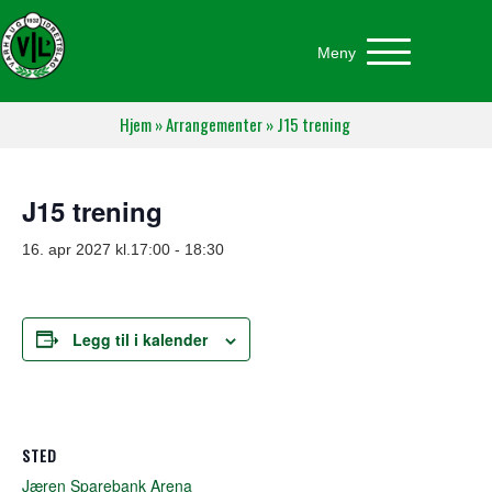
Meny
Hjem
»
Arrangementer
»
J15 trening
J15 trening
16. apr 2027 kl.17:00
-
18:30
Legg til i kalender
STED
Jæren Sparebank Arena