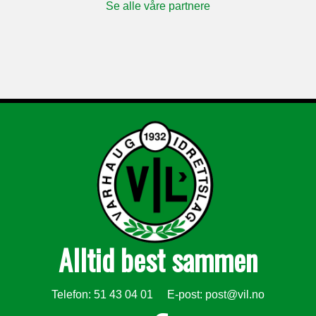
Se alle våre partnere
Alltid best sammen
Telefon: 51 43 04 01 E-post:
post@vil.no