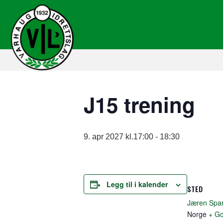
J15 trening
9. apr 2027 kl.17:00
-
18:30
Legg til i kalender
STED
Jæren Spa
Norge
+ Go