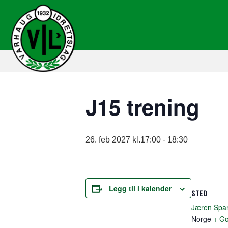
J15 trening
26. feb 2027 kl.17:00
-
18:30
Legg til i kalender
STED
Jæren Spa
Norge
+ Go