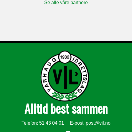
Se alle våre partnere
Alltid best sammen
Telefon: 51 43 04 01 E-post:
post@vil.no