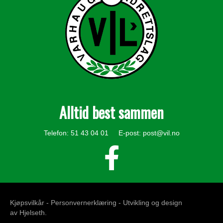
Alltid best sammen
Telefon: 51 43 04 01 E-post:
post@vil.no
Kjøpsvilkår -
Personvernerklæring
- Utvikling og design
av
Hjelseth
.