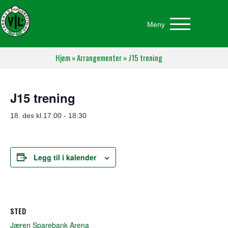
Meny
Hjem
»
Arrangementer
»
J15 trening
J15 trening
18. des kl.17:00
-
18:30
Legg til i kalender
STED
Jæren Sparebank Arena