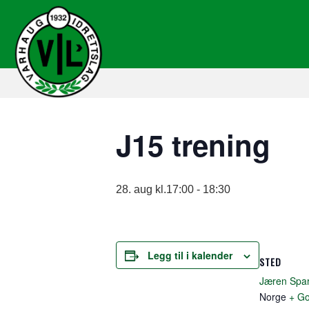
J15 trening
28. aug kl.17:00
-
18:30
Legg til i kalender
STED
Jæren Spa
Norge
+ Go