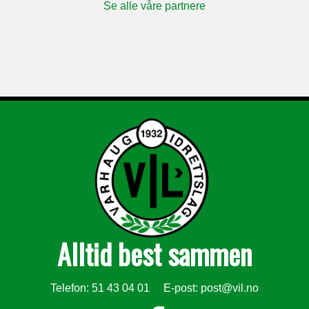
Se alle våre partnere
Alltid best sammen
Telefon: 51 43 04 01 E-post:
post@vil.no