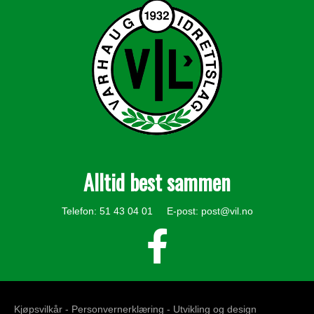
Alltid best sammen
Telefon: 51 43 04 01 E-post:
post@vil.no
Kjøpsvilkår -
Personvernerklæring
- Utvikling og design