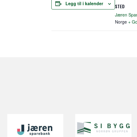
Legg til i kalender
STED
Jæren Spa
Norge
+ Go