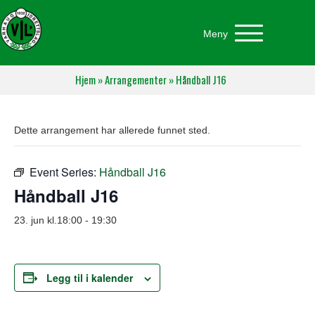
Meny
Hjem
»
Arrangementer
»
Håndball J16
Dette arrangement har allerede funnet sted.
Event Series:
Håndball J16
Håndball J16
23. jun kl.18:00
-
19:30
Legg til i kalender