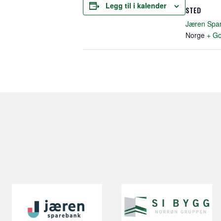
Legg til i kalender
STED
Jæren Spa
Norge
+ Go