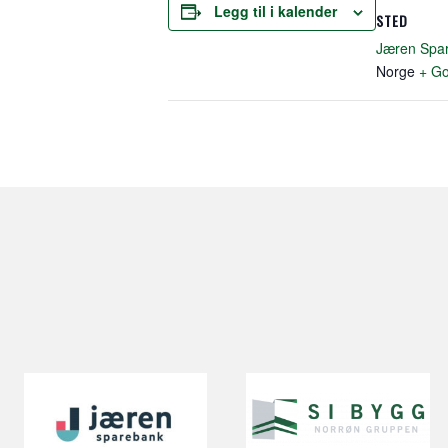
Legg til i kalender
STED
Jæren Spa
Norge
+ Go