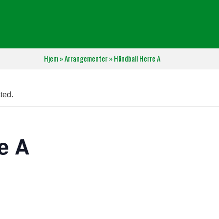
Hjem
»
Arrangementer
»
Håndball Herre A
ted.
e A