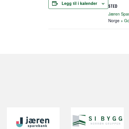
Legg til i kalender
STED
Jæren Spa
Norge
+ Go