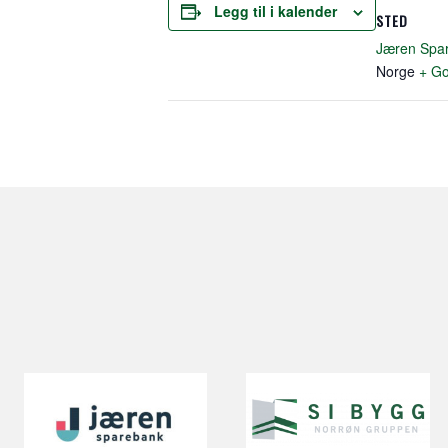
Legg til i kalender
STED
Jæren Spa
Norge
+ Go