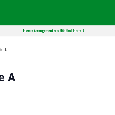
Hjem
»
Arrangementer
»
Håndball Herre A
ted.
e A