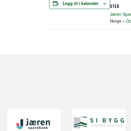
Legg til i kalender
STED
Jæren Spa
Norge
+ Go