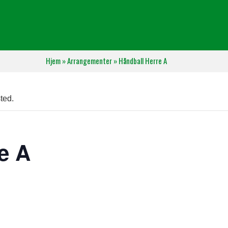
Hjem
»
Arrangementer
»
Håndball Herre A
ted.
e A