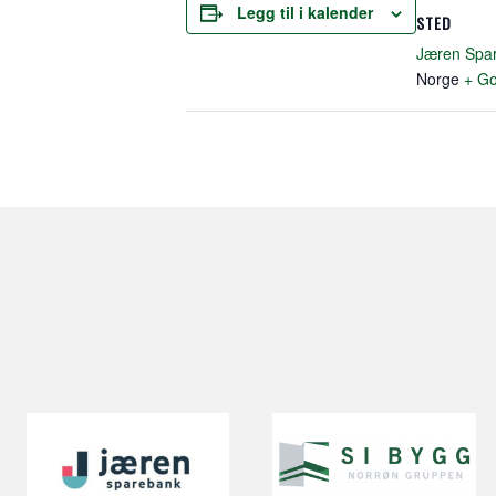
Legg til i kalender
STED
Jæren Spa
Norge
+ Go