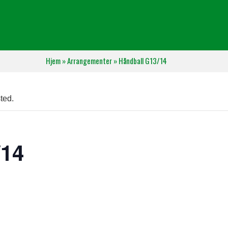
Hjem
»
Arrangementer
»
Håndball G13/14
ted.
/14