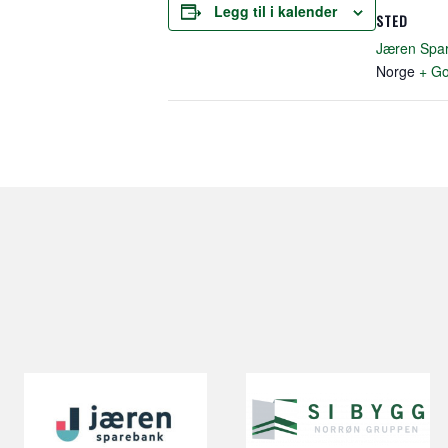
Legg til i kalender
STED
Jæren Spa
Norge
+ Go