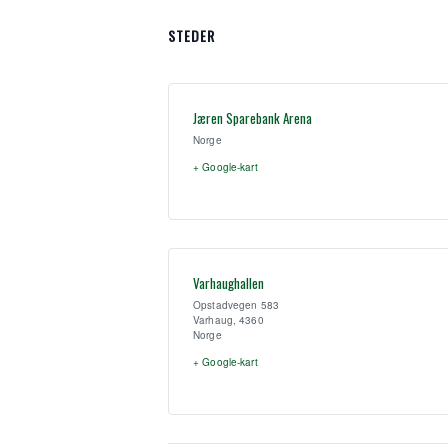
STEDER
Jæren Sparebank Arena
Norge
+ Google-kart
Varhaughallen
Opstadvegen 583
Varhaug
,
4360
Norge
+ Google-kart