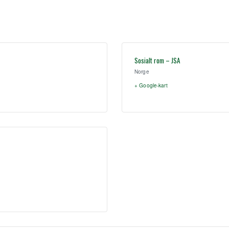
Sosialt rom – JSA
Norge
+ Google-kart