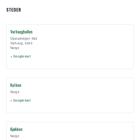
STEDER
Varhaughallen
Opstadvegen 583
Varhaug
,
4360
Norge
+ Google-kart
Kaféen
Norge
+ Google-kart
Kjøkken
Norge