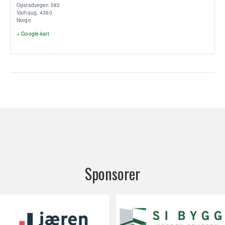
Opstadvegen 583
Varhaug
,
4360
Norge
+ Google-kart
Sponsorer