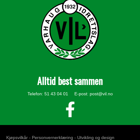
Alltid best sammen
Telefon: 51 43 04 01 E-post:
post@vil.no
Kjøpsvilkår -
Personvernerklæring
- Utvikling og design