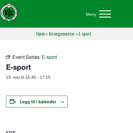
Meny
Hjem
»
Arrangementer
»
E-sport
Event Series:
E-sport
E-sport
19. nov kl.16:45
-
17:15
Legg til i kalender
STED