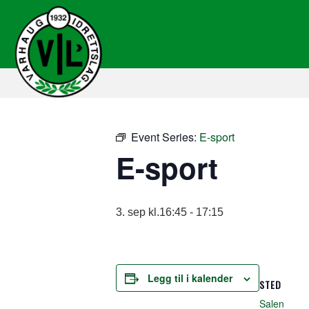
Event Series:
E-sport
E-sport
3. sep kl.16:45
-
17:15
Legg til i kalender
STED
Salen