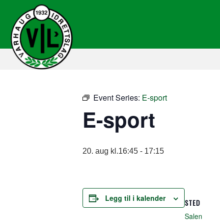
Event Series:
E-sport
E-sport
20. aug kl.16:45
-
17:15
Legg til i kalender
STED
Salen