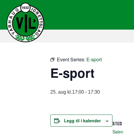
Event Series:
E-sport
E-sport
25. aug kl.17:00
-
17:30
Legg til i kalender
STED
Salen