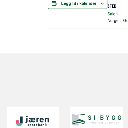
Legg til i kalender
STED
Salen
Norge
+ Go