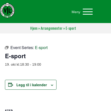
Meny
Hjem
»
Arrangementer
»
E-sport
Event Series:
E-sport
E-sport
19. okt kl.18:30
-
19:00
Legg til i kalender
STED