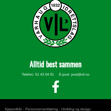
Alltid best sammen
Telefon: 51 43 04 01 E-post:
post@vil.no
Kjøpsvilkår -
Personvernerklæring
- Utvikling og design