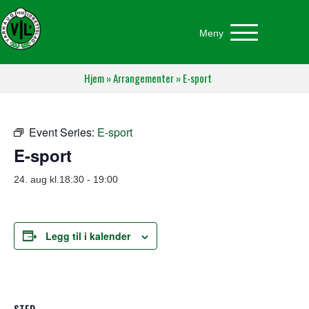
Meny
Hjem
»
Arrangementer
»
E-sport
Event Series:
E-sport
E-sport
24. aug kl.18:30
-
19:00
Legg til i kalender
STED