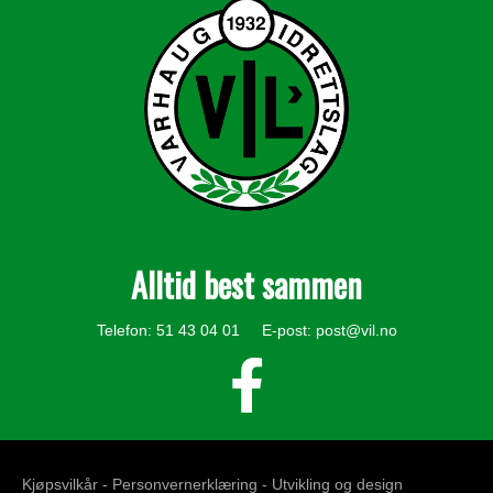
Alltid best sammen
Telefon: 51 43 04 01 E-post:
post@vil.no
Kjøpsvilkår -
Personvernerklæring
- Utvikling og design