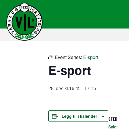
Event Series:
E-sport
E-sport
28. des kl.16:45
-
17:15
Legg til i kalender
STED
Salen