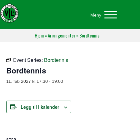
Meny
Hjem
»
Arrangementer
»
Bordtennis
Event Series:
Bordtennis
Bordtennis
11. feb 2027 kl.17:30
-
19:00
Legg til i kalender
STED