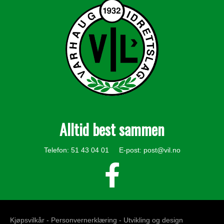
Alltid best sammen
Telefon: 51 43 04 01 E-post:
post@vil.no
Kjøpsvilkår -
Personvernerklæring
- Utvikling og design