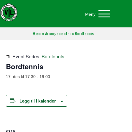
Meny
Hjem
»
Arrangementer
»
Bordtennis
Event Series:
Bordtennis
Bordtennis
17. des kl.17:30
-
19:00
Legg til i kalender
STED