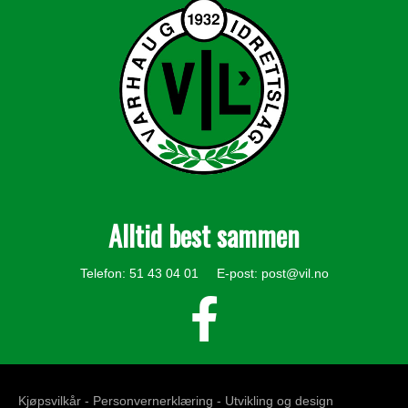
Alltid best sammen
Telefon: 51 43 04 01 E-post:
post@vil.no
Kjøpsvilkår -
Personvernerklæring
- Utvikling og design