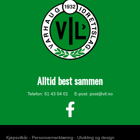
Alltid best sammen
Telefon: 51 43 04 01 E-post:
post@vil.no
Kjøpsvilkår -
Personvernerklæring
- Utvikling og design