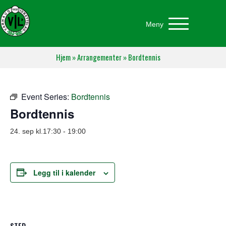
Meny
Hjem
»
Arrangementer
»
Bordtennis
Event Series:
Bordtennis
Bordtennis
24. sep kl.17:30
-
19:00
Legg til i kalender
STED