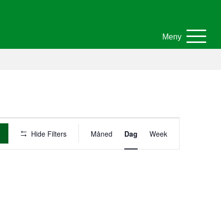
Meny
A
Hide Filters
Måned
Dag
Week
r
r
a
n