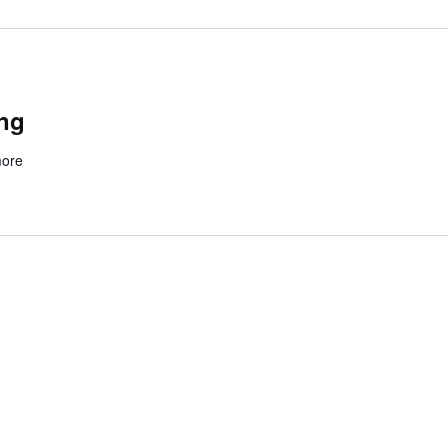
ing
ore