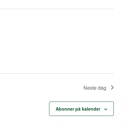
g
e
m
e
n
t
V
Neste dag
i
e
Abonner på kalender
w
s