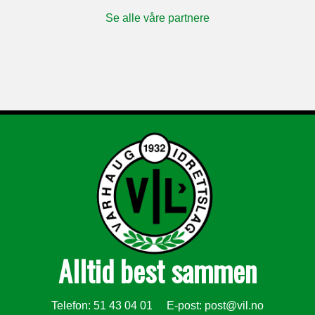
Se alle våre partnere
Alltid best sammen
Telefon: 51 43 04 01 E-post:
post@vil.no