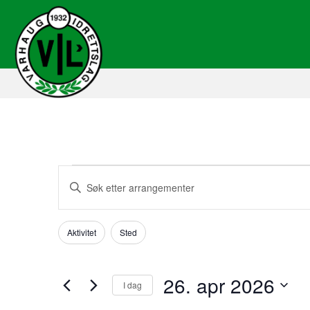
Arrangementer
A
S
k
r
r
den
i
Aktivitet
Sted
F
C
v
r
h
i
i
26.
a
l
n
26. apr 2026
I dag
a
n
n
t
g
V
s