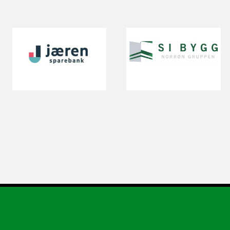
t
a
h
e
f
v
i
l
i
t
e
r
g
e
d
a
r
e
t
s
u
l
i
t
s
o
.