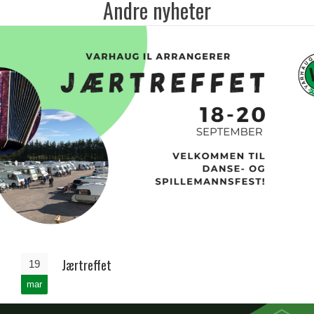
Andre nyheter
Jærtreffet
19
mar