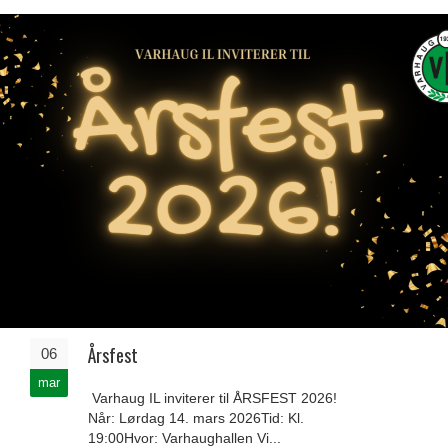
Årsfest
06
mar
Varhaug IL inviterer til ÅRSFEST 2026!
Når: Lørdag 14. mars 2026Tid: Kl.
19:00Hvor: Varhaughallen Vi...