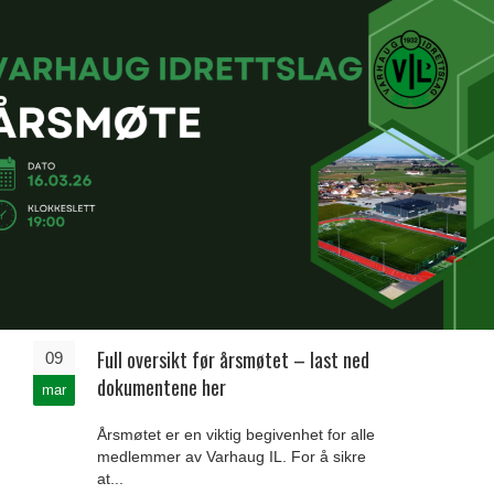
Full oversikt før årsmøtet – last ned
09
dokumentene her
mar
Årsmøtet er en viktig begivenhet for alle
medlemmer av Varhaug IL. For å sikre
at...