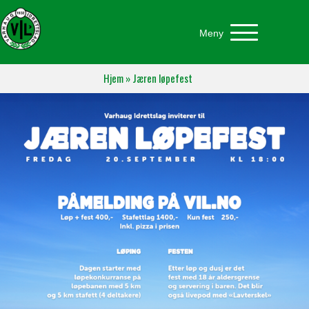
Meny
Hjem
»
Jæren løpefest