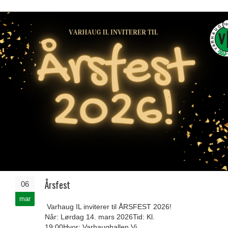
Årsfest
06
mar
Varhaug IL inviterer til ÅRSFEST 2026!
Når: Lørdag 14. mars 2026Tid: Kl.
19:00Hvor: Varhaughallen Vi...