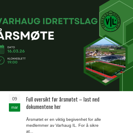
Full oversikt før årsmøtet – last ned
09
dokumentene her
mar
Årsmøtet er en viktig begivenhet for alle
medlemmer av Varhaug IL. For å sikre
at...